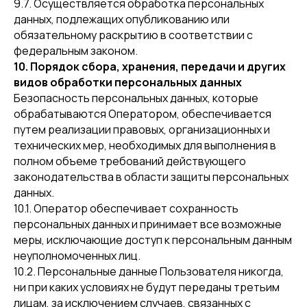
9.7. Осуществляется обработка персональных
данных, подлежащих опубликованию или
© SOTS APPAREL 2023,
обязательному раскрытию в соответствии с
ИП Ермолина З.А., 318370200011362
федеральным законом.
10. Порядок сбора, хранения, передачи и других
видов обработки персональных данных
Безопасность персональных данных, которые
обрабатываются Оператором, обеспечивается
Сайт собран в Ram
путем реализации правовых, организационных и
Политика конфиденциальности
технических мер, необходимых для выполнения в
Цены указаны по нынешнему курсу ЦБ
полном объеме требований действующего
законодательства в области защиты персональных
данных.
10.1. Оператор обеспечивает сохранность
персональных данных и принимает все возможные
меры, исключающие доступ к персональным данным
неуполномоченных лиц.
10.2. Персональные данные Пользователя никогда,
ни при каких условиях не будут переданы третьим
лицам, за исключением случаев, связанных с