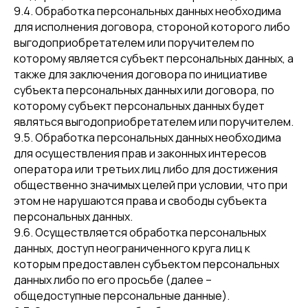
9.4. Обработка персональных данных необходима
для исполнения договора, стороной которого либо
выгодоприобретателем или поручителем по
которому является субъект персональных данных, а
также для заключения договора по инициативе
ИНФОРМАЦИЯ
КОНТАКТЫ
субъекта персональных данных или договора, по
которому субъект персональных данных будет
Главная
+7 (926) 674 80 04
являться выгодоприобретателем или поручителем.
Каталог
s.o.t.s.apparel@gmail.com
9.5. Обработка персональных данных необходима
для осуществления прав и законных интересов
Оплата и доставка
оператора или третьих лиц либо для достижения
Контакты
общественно значимых целей при условии, что при
этом не нарушаются права и свободы субъекта
персональных данных.
СОЦИАЛЬНЫЕ СЕТИ
9.6. Осуществляется обработка персональных
данных, доступ неограниченного круга лиц к
которым предоставлен субъектом персональных
данных либо по его просьбе (далее –
общедоступные персональные данные).